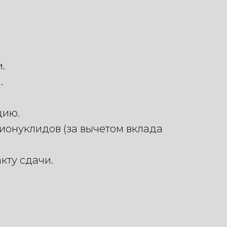
.
.
цию.
ионуклидов (за вычетом вклада
кту сдачи.